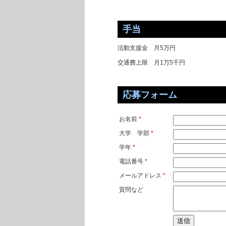
手当
活動支援金 月5万円
交通費上限 月1万5千円
応募フォーム
お名前
*
大学 学部
*
学年
*
電話番号
*
メールアドレス
*
質問など