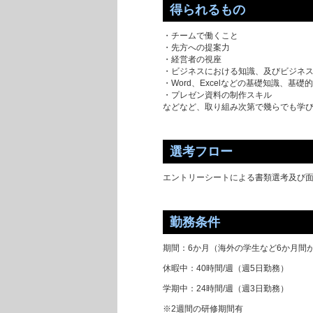
得られるもの
・チームで働くこと
・先方への提案力
・経営者の視座
・ビジネスにおける知識、及びビジネ
・Word、Excelなどの基礎知識、基
・プレゼン資料の制作スキル
などなど、取り組み次第で幾らでも学
選考フロー
エントリーシートによる書類選考及び
勤務条件
期間：6か月（海外の学生など6か月間
休暇中：40時間/週（週5日勤務）
学期中：24時間/週（週3日勤務）
※2週間の研修期間有