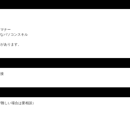
スマナー
礎的なパソコンスキル
びがあります。
面接
が難しい場合は要相談）